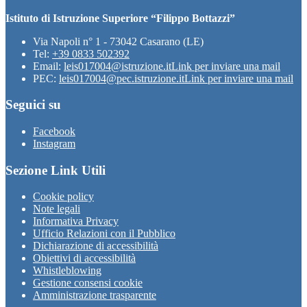
Istituto di Istruzione Superiore “Filippo Bottazzi”
Via Napoli n° 1 - 73042 Casarano (LE)
Tel:
+39 0833 502392
Email:
leis017004@istruzione.it
Link per inviare una mail
PEC:
leis017004@pec.istruzione.it
Link per inviare una mail
Seguici su
Facebook
Instagram
Sezione Link Utili
Cookie policy
Note legali
Informativa Privacy
Ufficio Relazioni con il Pubblico
Dichiarazione di accessibilità
Obiettivi di accessibilità
Whistleblowing
Gestione consensi cookie
Amministrazione trasparente