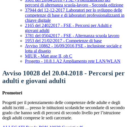
percorsi di alternanza scuola-lavoro - Seconda edizione
37944 del 12-12-2017 Laboratori per lo sviluppo delle
competenze di base e di laboratori professionalizzanti in
chiave digitale
2165 del 24022017 - FSE - Percorsi per Adulti e
giovani adulti
3781 del 05042017 - FSE - Alternanza scuola lavoro
1953 del 21/02/2017 - Competenze di base
Avviso 10862 - 16/09/2016 FSE - inclusione sociale e
lotta al disagio
MIUR - Matt asse II, ob C
Progetto - 10.8.1.A2 Ampliamento rete LAN/WLAN
Avviso 10028 del 20.04.2018 - Percorsi per
adulti e giovani adulti
Promotori
Progetti per il potenziamento delle competenze delle adulte e degli
adulti iscritti ... presso le istituzioni scolastiche secondarie di secondo
grado che hanno sedi di percorsi di secondo livello per l’istruzione
degli adulti comprese le sedi carcerarie.