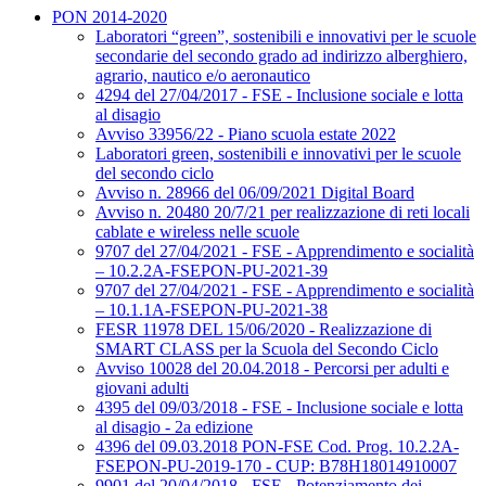
PON 2014-2020
Laboratori “green”, sostenibili e innovativi per le scuole
secondarie del secondo grado ad indirizzo alberghiero,
agrario, nautico e/o aeronautico
4294 del 27/04/2017 - FSE - Inclusione sociale e lotta
al disagio
Avviso 33956/22 - Piano scuola estate 2022
Laboratori green, sostenibili e innovativi per le scuole
del secondo ciclo
Avviso n. 28966 del 06/09/2021 Digital Board
Avviso n. 20480 20/7/21 per realizzazione di reti locali
cablate e wireless nelle scuole
9707 del 27/04/2021 - FSE - Apprendimento e socialità
– 10.2.2A-FSEPON-PU-2021-39
9707 del 27/04/2021 - FSE - Apprendimento e socialità
– 10.1.1A-FSEPON-PU-2021-38
FESR 11978 DEL 15/06/2020 - Realizzazione di
SMART CLASS per la Scuola del Secondo Ciclo
Avviso 10028 del 20.04.2018 - Percorsi per adulti e
giovani adulti
4395 del 09/03/2018 - FSE - Inclusione sociale e lotta
al disagio - 2a edizione
4396 del 09.03.2018 PON-FSE Cod. Prog. 10.2.2A-
FSEPON-PU-2019-170 - CUP: B78H18014910007
9901 del 20/04/2018 - FSE - Potenziamento dei