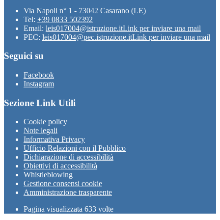
Via Napoli n° 1 - 73042 Casarano (LE)
Tel:
+39 0833 502392
Email:
leis017004@istruzione.it
Link per inviare una mail
PEC:
leis017004@pec.istruzione.it
Link per inviare una mail
Seguici su
Facebook
Instagram
Sezione Link Utili
Cookie policy
Note legali
Informativa Privacy
Ufficio Relazioni con il Pubblico
Dichiarazione di accessibilità
Obiettivi di accessibilità
Whistleblowing
Gestione consensi cookie
Amministrazione trasparente
Pagina visualizzata
633
volte