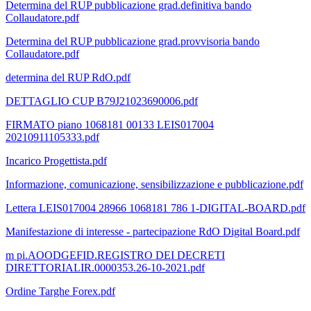
Determina del RUP pubblicazione grad.definitiva bando
Collaudatore.pdf
Determina del RUP pubblicazione grad.provvisoria bando
Collaudatore.pdf
determina del RUP RdO.pdf
DETTAGLIO CUP B79J21023690006.pdf
FIRMATO piano 1068181 00133 LEIS017004
20210911105333.pdf
Incarico Progettista.pdf
Informazione, comunicazione, sensibilizzazione e pubblicazione.pdf
Lettera LEIS017004 28966 1068181 786 1-DIGITAL-BOARD.pdf
Manifestazione di interesse - partecipazione RdO Digital Board.pdf
m pi.AOODGEFID.REGISTRO DEI DECRETI
DIRETTORIALIR.0000353.26-10-2021.pdf
Ordine Targhe Forex.pdf