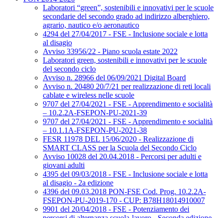
Laboratori “green”, sostenibili e innovativi per le scuole
secondarie del secondo grado ad indirizzo alberghiero,
agrario, nautico e/o aeronautico
4294 del 27/04/2017 - FSE - Inclusione sociale e lotta
al disagio
Avviso 33956/22 - Piano scuola estate 2022
Laboratori green, sostenibili e innovativi per le scuole
del secondo ciclo
Avviso n. 28966 del 06/09/2021 Digital Board
Avviso n. 20480 20/7/21 per realizzazione di reti locali
cablate e wireless nelle scuole
9707 del 27/04/2021 - FSE - Apprendimento e socialità
– 10.2.2A-FSEPON-PU-2021-39
9707 del 27/04/2021 - FSE - Apprendimento e socialità
– 10.1.1A-FSEPON-PU-2021-38
FESR 11978 DEL 15/06/2020 - Realizzazione di
SMART CLASS per la Scuola del Secondo Ciclo
Avviso 10028 del 20.04.2018 - Percorsi per adulti e
giovani adulti
4395 del 09/03/2018 - FSE - Inclusione sociale e lotta
al disagio - 2a edizione
4396 del 09.03.2018 PON-FSE Cod. Prog. 10.2.2A-
FSEPON-PU-2019-170 - CUP: B78H18014910007
9901 del 20/04/2018 - FSE - Potenziamento dei
percorsi di alternanza scuola-lavoro - Seconda edizione