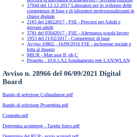
37944 del 12-12-2017 Laboratori per lo sviluppo delle
competenze di base e di laboratori professionalizzanti in
chiave digitale
2165 del 24022017 - FSE - Percorsi per Adulti e
giovani adulti
3781 del 05042017 - FSE - Alternanza scuola lavoro
1953 del 21/02/2017 - Competenze di base
Avviso 10862 - 16/09/2016 FSE - inclusione sociale e
lotta al disagio
MIUR - Matt asse II, ob C
Progetto - 10.8.1.A2 Ampliamento rete LAN/WLAN
Avviso n. 28966 del 06/09/2021 Digital
Board
Bando di selezione Collaudatore.pdf
Bando di selezione Progettista.pdf
Contratto.pdf
Determina acontrerre - Targhe forex.pdf
Determina del RUP - avvio acquisti.pdf