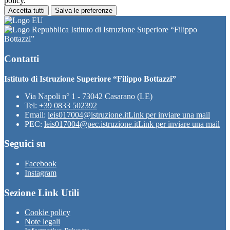
policy.
Accetta tutti
Salva le preferenze
Istituto di Istruzione Superiore “Filippo
Bottazzi”
Contatti
Istituto di Istruzione Superiore “Filippo Bottazzi”
Via Napoli n° 1 - 73042 Casarano (LE)
Tel:
+39 0833 502392
Email:
leis017004@istruzione.it
Link per inviare una mail
PEC:
leis017004@pec.istruzione.it
Link per inviare una mail
Seguici su
Facebook
Instagram
Sezione Link Utili
Cookie policy
Note legali