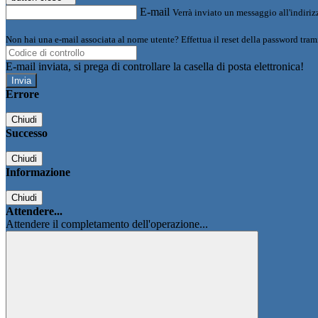
E-mail
Verrà inviato un messaggio all'indirizz
Non hai una e-mail associata al nome utente? Effettua il reset della password tram
E-mail inviata, si prega di controllare la casella di posta elettronica!
Errore
Chiudi
Successo
Chiudi
Informazione
Chiudi
Attendere...
Attendere il completamento dell'operazione...