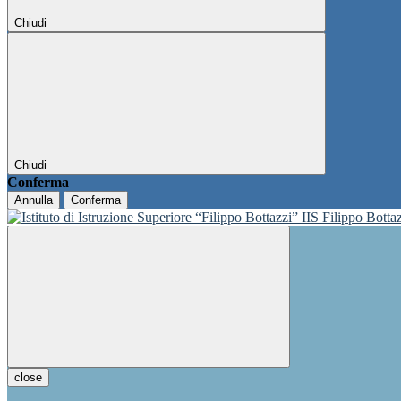
Chiudi
Chiudi
Conferma
Annulla
Conferma
IIS Filippo Botta
close